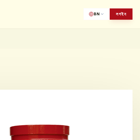
লগইন
BN