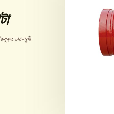
টা
ঁজযুক্ত চার-মুখী