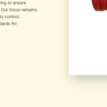
ing to ensure
. Our focus remains
y control,
dards for
ENGINEER
BUILT F
INDUSTR