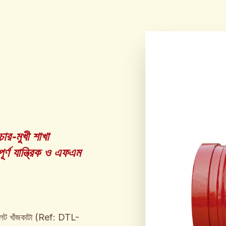
ার-মুখী শাখা
র্ণ যান্ত্রিক ও এফএম
েট খাঁজকাটা (Ref: DTL-