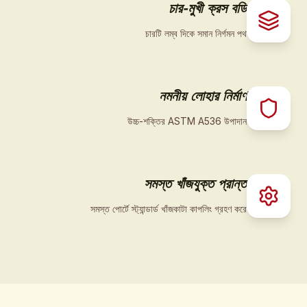
চার-মুখী ক্রস বডি
চারটি লম্ব দিকে সমান নির্গমন পথ
নমনীয় লোহার নির্মাণ
উচ্চ-শক্তির ASTM A536 উপাদান
সমস্ত খাঁজযুক্ত প্রান্ত
সমস্ত পোর্টে স্ট্যান্ডার্ড খাঁজকাটা কাপলিং গ্রহণ করে