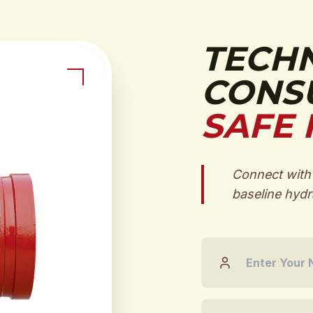
TECH
CONSU
SAFE 
Connect with 
baseline hydra