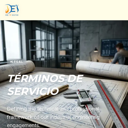
LEGAL
TÉRMINOS DE
SERVICIO
Defining the technical and professional
framework of our industrial engineering
engagements.