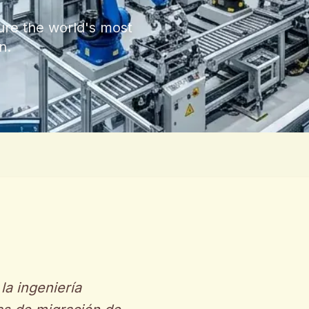
ure the world's most
n.
a ingeniería