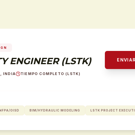
IGN
TY ENGINEER (LSTK)
ENVIA
, INDIA
TIEMPO COMPLETO (LSTK)
 NFPA/OISD
BIM/HYDRAULIC MODELING
LSTK PROJECT EXECUT