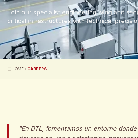
Join our specialist engineering wing and sec
critical infrastructures with technical precisio
HOME
CAREERS
"
En DTL, fomentamos un entorno donde l