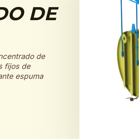
DO DE
ncentrado de
 fijos de
iante espuma