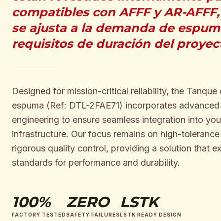
compatibles con AFFF y AR-AFFF,
se ajusta a la demanda de espuma
requisitos de duración del proyec
Designed for mission-critical reliability, the Tanqu
espuma (Ref: DTL-2FAE71) incorporates advanced i
engineering to ensure seamless integration into you
infrastructure. Our focus remains on high-toleranc
rigorous quality control, providing a solution that e
standards for performance and durability.
100%
ZERO
LSTK
FACTORY TESTED
SAFETY FAILURES
LSTK READY DESIGN