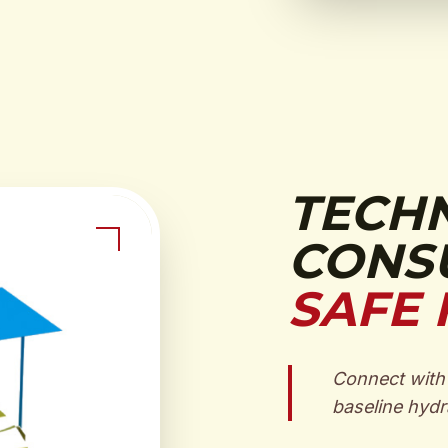
TECH
CONSU
SAFE 
Connect with 
baseline hydra