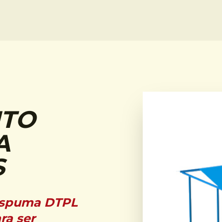
NTO
A
S
 espuma DTPL
ra ser