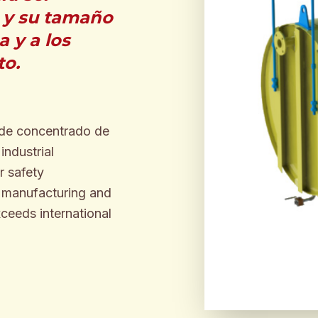
 y su tamaño
 y a los
to.
e de concentrado de
ndustrial
r safety
e manufacturing and
xceeds international
ENGINEER
BUILT F
INDUSTR