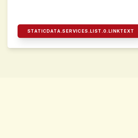
StaticData.services.list.0.desc
STATICDATA.SERVICES.LIST.0.LINKTEXT