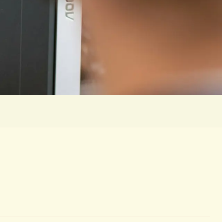
) / ओआईएसडी (OISD) अनुपालन