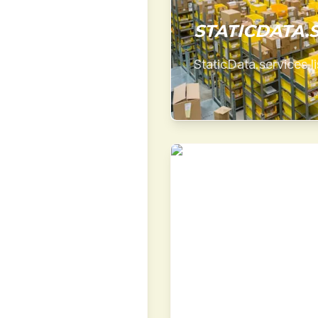
STATICDATA.SE
StaticData.services.li
S.LIST.0.TITLE