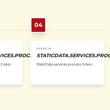
04
PHASE 04
ICES.PROCESS.2.TITLE
STATICDATA.SERVICES.PROC
.2.desc
StaticData.services.process.3.desc