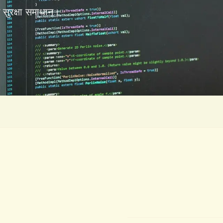
सुरक्षा समाधान।
तकनीकी मानक
एनएफपीए (NFPA