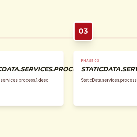
03
PHASE 03
LE
CDATA.SERVICES.PROCESS.1.TITLE
STATICDATA.SERV
.services.process.1.desc
StaticData.services.process