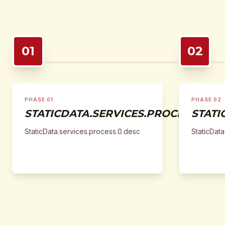
01
02
PHASE 01
PHASE 02
STATICDATA.SERVICES.PROCESS.0.TIT
STATI
StaticData.services.process.0.desc
StaticData