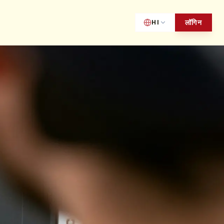
लॉगिन
HI