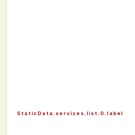
StaticData.services.list.0.label
STATICDATA.SERVICE