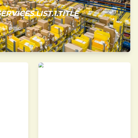
RVICES.LIST.1.TITLE
st.1.desc