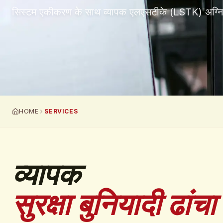
सिस्टम एकीकरण के साथ व्यापक एलएसटीके (LSTK) अग्नि 
HOME
SERVICES
व्यापक
सुरक्षा बुनियादी ढांचा