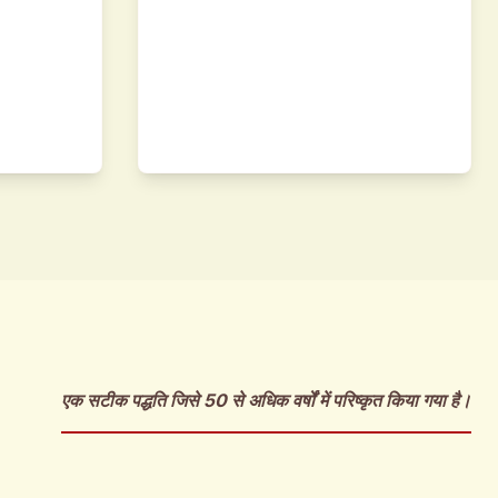
ERVICES.LIST.2.TITLE
STATICDATA.SERVICES.L
ist.2.desc
StaticData.services.list.3.desc
एक सटीक पद्धति जिसे 50 से अधिक वर्षों में परिष्कृत किया गया है।