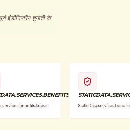
्ण इंजीनियरिंग चुनौती के
DATA.SERVICES.BENEFITS.1.TITLE
STATICDATA.SERVIC
a.services.benefits.1.desc
StaticData.services.benefit