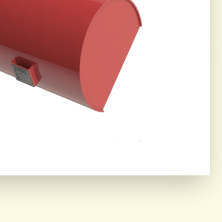
ING CORE
OR THE MOST DEMANDING
IAL ENVIRONMENTS.