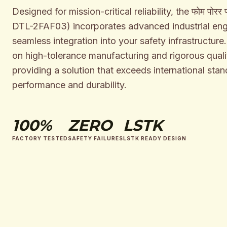
Designed for mission-critical reliability, the फोम पोरर फ्
DTL-2FAF03) incorporates advanced industrial eng
seamless integration into your safety infrastructure
on high-tolerance manufacturing and rigorous qualit
providing a solution that exceeds international stan
performance and durability.
100%
ZERO
LSTK
FACTORY TESTED
SAFETY FAILURES
LSTK READY DESIGN