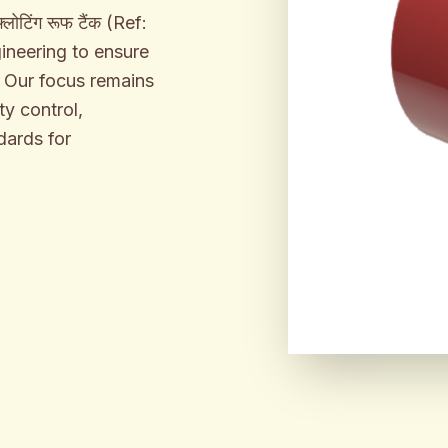
लोटिंग रूफ टैंक (Ref:
ineering to ensure
. Our focus remains
y control,
dards for
ENGINEER
BUILT F
INDUSTR