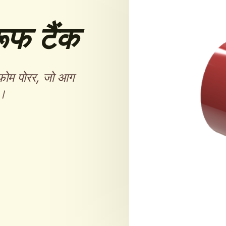
ूफ टैंक
ा फोम पोरर, जो आग
ै।