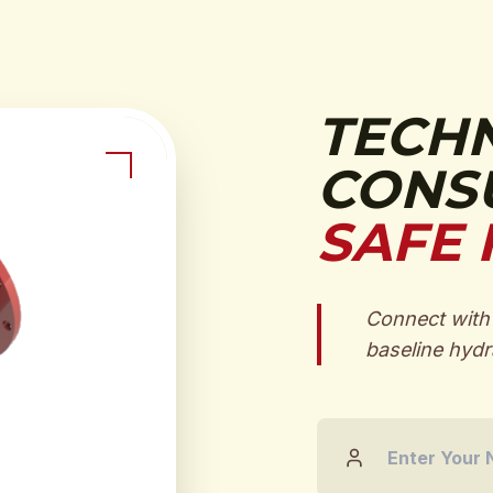
TECH
CONSU
SAFE 
Connect with 
baseline hydra