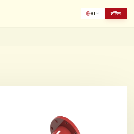
लॉगिन
HI