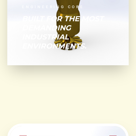
ENGINEERING CORE
BUILT FOR THE MOST
DEMANDING
INDUSTRIAL
ENVIRONMENTS.