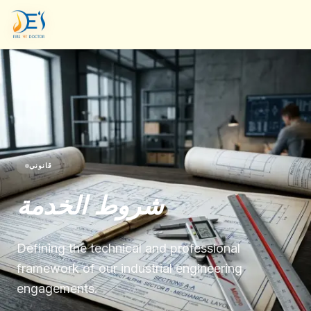
قانوني
شروط الخدمة
Defining the technical and professional
framework of our industrial engineering
engagements.