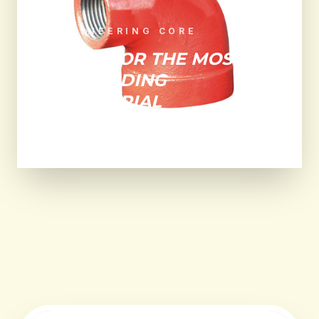
ENGINEERING CORE
BUILT FOR THE MOST
DEMANDING
INDUSTRIAL
ENVIRONMENTS.