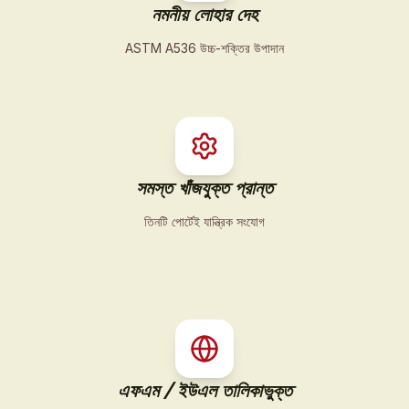
নমনীয় লোহার দেহ
ASTM A536 উচ্চ-শক্তির উপাদান
সমস্ত খাঁজযুক্ত প্রান্ত
তিনটি পোর্টেই যান্ত্রিক সংযোগ
এফএম / ইউএল তালিকাভুক্ত