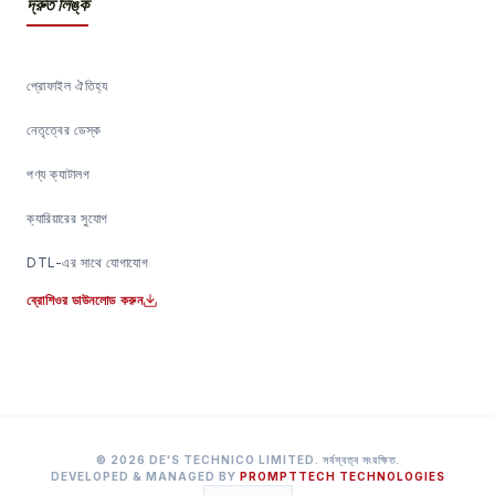
দ্রুত লিঙ্ক
প্রোফাইল ঐতিহ্য
নেতৃত্বের ডেস্ক
পণ্য ক্যাটালগ
ক্যারিয়ারের সুযোগ
DTL-এর সাথে যোগাযোগ
ব্রোশিওর ডাউনলোড করুন
©
2026
DE'S TECHNICO LIMITED.
সর্বস্বত্ব সংরক্ষিত
.
DEVELOPED & MANAGED BY
PROMPTTECH TECHNOLOGIES