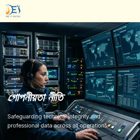
আইনি
গোপনীয়তা নীতি
Safeguarding technical integrity and
professional data across all operations.